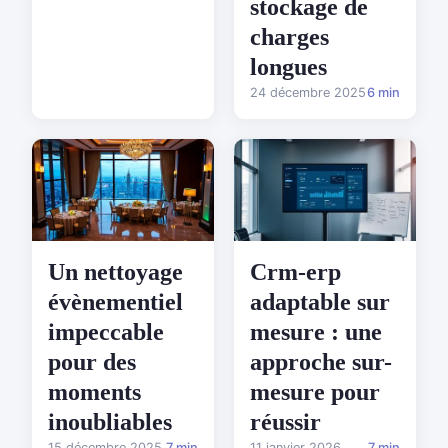
stockage de
charges
longues
24 décembre 2025
6 min
Un nettoyage
Crm-erp
évènementiel
adaptable sur
impeccable
mesure : une
pour des
approche sur-
moments
mesure pour
inoubliables
réussir
15 décembre 2025
7 min
11 janvier 2026
7 min