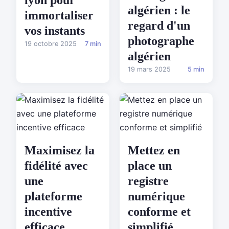
lyon pour
algérien : le
immortaliser
regard d'un
vos instants
photographe
19 octobre 2025
7 min
algérien
19 mars 2025
5 min
Maximisez la
Mettez en
fidélité avec
place un
une
registre
plateforme
numérique
incentive
conforme et
efficace
simplifié