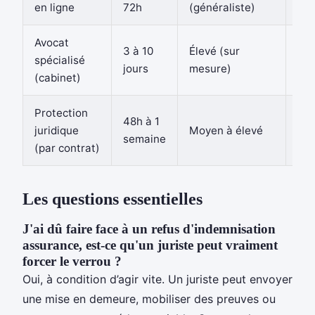
en ligne
72h
(généraliste)
€
Avocat
3 à 10
Élevé (sur
150
spécialisé
jours
mesure)
300
(cabinet)
Protection
Inc
48h à 1
juridique
Moyen à élevé
for
semaine
(par contrat)
me
Les questions essentielles
J'ai dû faire face à un refus d'indemnisation
assurance, est-ce qu'un juriste peut vraiment
forcer le verrou ?
Oui, à condition d’agir vite. Un juriste peut envoyer
une mise en demeure, mobiliser des preuves ou