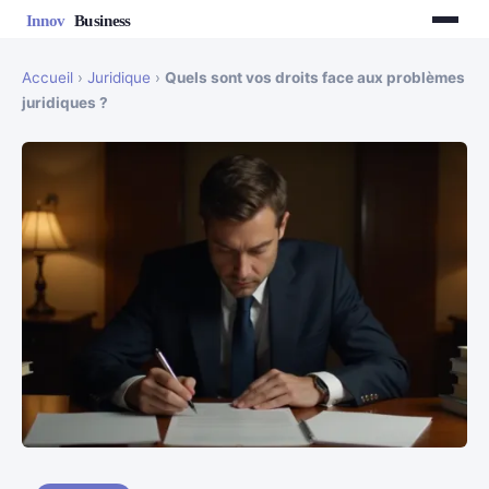
Accueil
›
Juridique
›
Quels sont vos droits face aux problèmes
juridiques ?